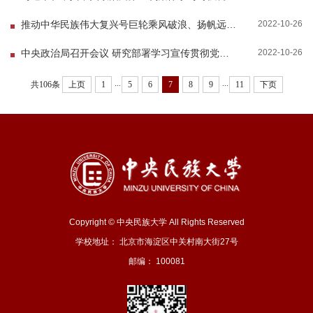
2022-10-26
推动中华民族伟大复兴号巨轮乘风破浪、扬帆远航——党的二十大报告诞生记
2022-10-26
中央政治局召开会议 研究部署学习宣传贯彻党的二十大精神
...
...
共106条
上页
1
5
6
7
8
9
11
下页
Copyright © 中央民族大学 All Rights Reserved
学校地址： 北京市海淀区中关村南大街27号
邮编： 100081