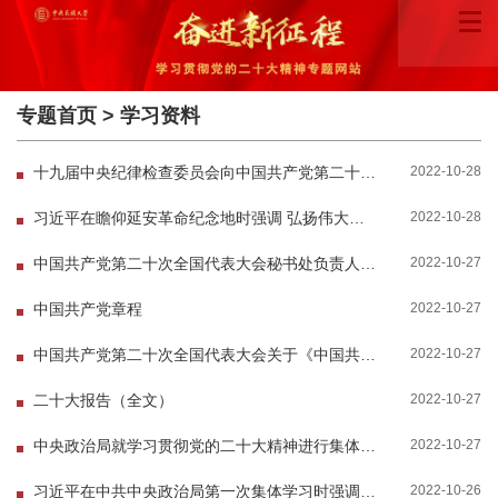
专题首页
>
学习资料
2022-10-28
十九届中央纪律检查委员会向中国共产党第二十次全国代表大会的工作报告
2022-10-28
习近平在瞻仰延安革命纪念地时强调 弘扬伟大建党精神和延安精神 为实现党的二十大提出的目标...
2022-10-27
中国共产党第二十次全国代表大会秘书处负责人就党的二十大通过的《中国共产党章程（修正案）...
2022-10-27
中国共产党章程
2022-10-27
中国共产党第二十次全国代表大会关于《中国共产党章程（修正案）》的决议
2022-10-27
二十大报告（全文）
2022-10-27
中央政治局就学习贯彻党的二十大精神进行集体学习
2022-10-26
习近平在中共中央政治局第一次集体学习时强调 全面学习把握落实党的二十大精神 奋力夺取全面...