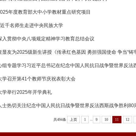
2025年度教育部大中小学教材重点研究项目
团近千名师生走进中央民族大学
深入贯彻中央八项规定精神学习教育总结会议
显友为2025级新生讲授《传承红色基因 勇担强国使命 争当“铸牢”
大学召开第41个教师节庆祝表彰大会
学举行2025年开学典礼
人士热切关注纪念中国人民抗日战争暨世界反法西斯战争胜利80
...
共494条
上页
1
9
10
11
12