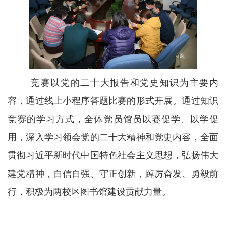
竞赛以党的二十大报告和党史知识为主要内
容，通过线上小程序答题比赛的形式开展。通过知识
竞赛的学习方式，
全体党员馆员
以赛促学、以学促
用，深入学习领会党的二十大精神和党史内容，全面
贯彻习近平新时代中国特色社会主义思想，弘扬伟大
建党精神，自信自强、守正创新，踔厉奋发、勇毅前
行，积极为两校区图书馆建设贡献力量。