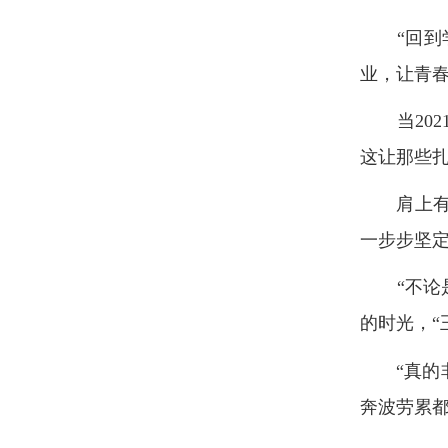
“回到学
业，让青
当202
这让那些
肩上有责
一步步坚
“不论是
的时光，“
“真的非
奔波劳累