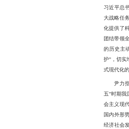
习近平总
大战略任
化提供了
团结带领
的历史主
护”，切
式现代化
尹力
五”时期我
会主义现
国内外形
经济社会