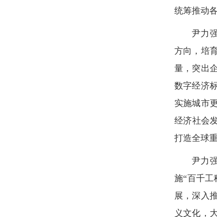
统筹推动
尹力
方向，培
量，突出
数字经济
实施城市
经济社会
打造全球
尹力
施“百千
展，深入
义文化，