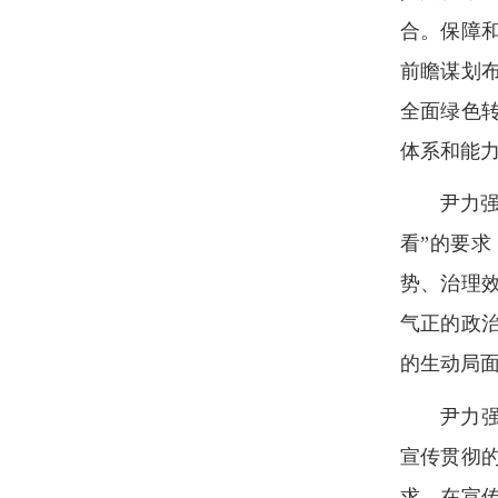
合。保障
前瞻谋划
全面绿色转
体系和能
尹力
看”的要
势、治理
气正的政
的生动局
尹力
宣传贯彻
求。在宣