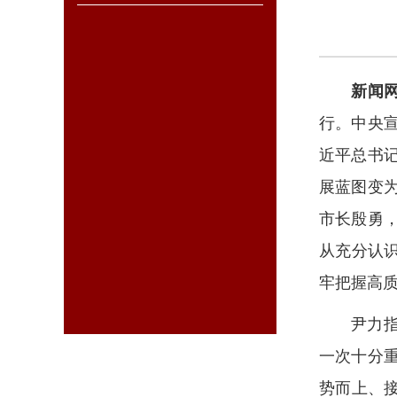
新闻
行。中央
近平总书
展蓝图变
市长殷勇
从充分认
牢把握高
尹力
一次十分
势而上、